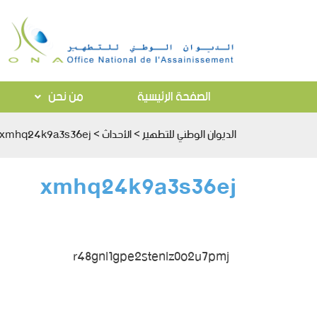
الصفحة الرئيسية
من نحن
الديوان الوطني للتطهير
>
الأحداث
>
xmhq24k9a3s36ej
xmhq24k9a3s36ej
r48gnl1gpe2stenlz0o2u7pmj